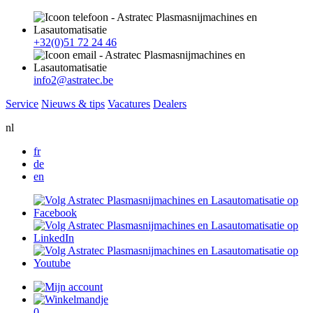
+32(0)51 72 24 46
info2@astratec.be
Service
Nieuws & tips
Vacatures
Dealers
nl
fr
de
en
0