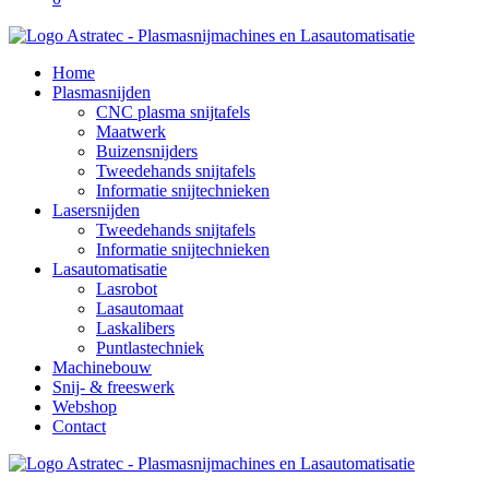
Home
Plasmasnijden
CNC plasma snijtafels
Maatwerk
Buizensnijders
Tweedehands snijtafels
Informatie snijtechnieken
Lasersnijden
Tweedehands snijtafels
Informatie snijtechnieken
Lasautomatisatie
Lasrobot
Lasautomaat
Laskalibers
Puntlastechniek
Machinebouw
Snij- & freeswerk
Webshop
Contact