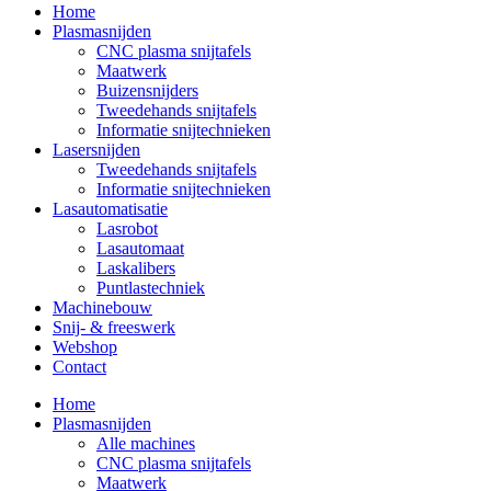
Home
Plasmasnijden
CNC plasma snijtafels
Maatwerk
Buizensnijders
Tweedehands snijtafels
Informatie snijtechnieken
Lasersnijden
Tweedehands snijtafels
Informatie snijtechnieken
Lasautomatisatie
Lasrobot
Lasautomaat
Laskalibers
Puntlastechniek
Machinebouw
Snij- & freeswerk
Webshop
Contact
Home
Plasmasnijden
Alle machines
CNC plasma snijtafels
Maatwerk