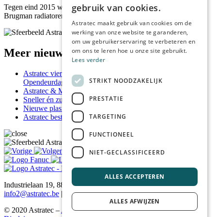
gebruik van cookies.
Tegen eind 2015 wordt een gelijkaardige installatie geleverd bij
Brugman radiatoren.
ENGLISH
Astratec maakt gebruik van cookies om de
werking van onze website te garanderen,
FRENCH
om uw gebruikerservaring te verbeteren en
GERMAN
Meer nieuws & tips
om ons te leren hoe u onze site gebruikt.
Lees verder
Astratec viert 30 jaar vakmanschap met drukbezochte
STRIKT NOODZAKELIJK
Opendeurdag
Astratec & M-Squared
PRESTATIE
Sneller én zuiniger lasersnijden met Astratec
Nieuwe plasmasnijmachine maakt indruk
TARGETING
Astratec bestaat 30 jaar
FUNCTIONEEL
NIET-GECLASSIFICEERD
ALLES ACCEPTEREN
Industrielaan 19, 8810 Lichtervelde | Tel.
+32(0)51 72 24 46
|
info2@astratec.be
| BTW BE 0455 138 549
ALLES AFWIJZEN
©
2020
Astratec –
Algemene voorwaarden
–
Cookies
–
Privacy &