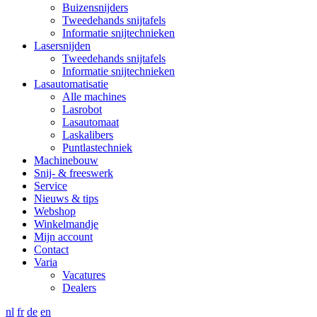
Buizensnijders
Tweedehands snijtafels
Informatie snijtechnieken
Lasersnijden
Tweedehands snijtafels
Informatie snijtechnieken
Lasautomatisatie
Alle machines
Lasrobot
Lasautomaat
Laskalibers
Puntlastechniek
Machinebouw
Snij- & freeswerk
Service
Nieuws & tips
Webshop
Winkelmandje
Mijn account
Contact
Varia
Vacatures
Dealers
nl
fr
de
en