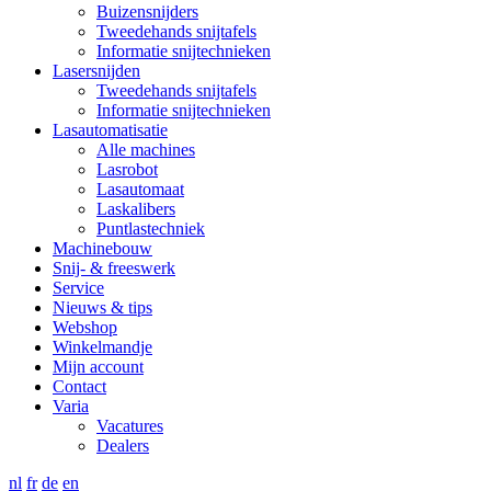
Buizensnijders
Tweedehands snijtafels
Informatie snijtechnieken
Lasersnijden
Tweedehands snijtafels
Informatie snijtechnieken
Lasautomatisatie
Alle machines
Lasrobot
Lasautomaat
Laskalibers
Puntlastechniek
Machinebouw
Snij- & freeswerk
Service
Nieuws & tips
Webshop
Winkelmandje
Mijn account
Contact
Varia
Vacatures
Dealers
nl
fr
de
en