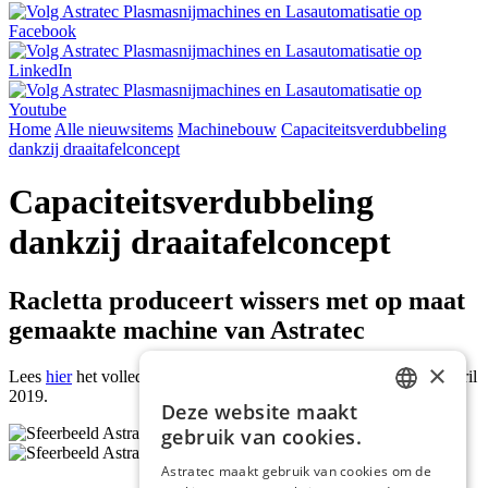
Home
Alle nieuwsitems
Machinebouw
Capaciteitsverdubbeling
dankzij draaitafelconcept
Capaciteitsverdubbeling
dankzij draaitafelconcept
Racletta produceert wissers met op maat
gemaakte machine van Astratec
×
Lees
hier
het volledige artikel uit het Metallerie magazine editie april
2019.
Deze website maakt
DUTCH
gebruik van cookies.
ENGLISH
Astratec maakt gebruik van cookies om de