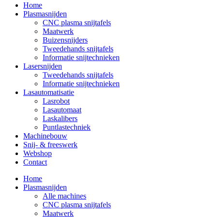
Home
Plasmasnijden
CNC plasma snijtafels
Maatwerk
Buizensnijders
Tweedehands snijtafels
Informatie snijtechnieken
Lasersnijden
Tweedehands snijtafels
Informatie snijtechnieken
Lasautomatisatie
Lasrobot
Lasautomaat
Laskalibers
Puntlastechniek
Machinebouw
Snij- & freeswerk
Webshop
Contact
Home
Plasmasnijden
Alle machines
CNC plasma snijtafels
Maatwerk