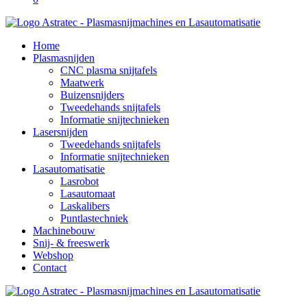
Home
Plasmasnijden
CNC plasma snijtafels
Maatwerk
Buizensnijders
Tweedehands snijtafels
Informatie snijtechnieken
Lasersnijden
Tweedehands snijtafels
Informatie snijtechnieken
Lasautomatisatie
Lasrobot
Lasautomaat
Laskalibers
Puntlastechniek
Machinebouw
Snij- & freeswerk
Webshop
Contact