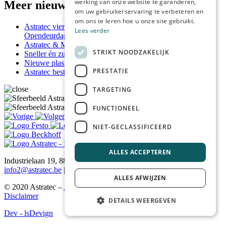
werking van onze website te garanderen,
FRENCH
Meer nieuws & tips
om uw gebruikerservaring te verbeteren en
GERMAN
om ons te leren hoe u onze site gebruikt.
Astratec viert 30 jaar vakmanschap met drukbezochte
Lees verder
Opendeurdag
Astratec & M-Squared
STRIKT NOODZAKELIJK
Sneller én zuiniger lasersnijden met Astratec
Nieuwe plasmasnijmachine maakt indruk
PRESTATIE
Astratec bestaat 30 jaar
TARGETING
FUNCTIONEEL
NIET-GECLASSIFICEERD
ALLES ACCEPTEREN
Industrielaan 19, 8810 Lichtervelde | Tel.
+32(0)51 72 24 46
|
info2@astratec.be
| BTW BE 0455 138 549
ALLES AFWIJZEN
©
2020
Astratec –
Algemene voorwaarden
–
Cookies
–
Privacy &
Disclaimer
DETAILS WEERGEVEN
Dev - lsDevign