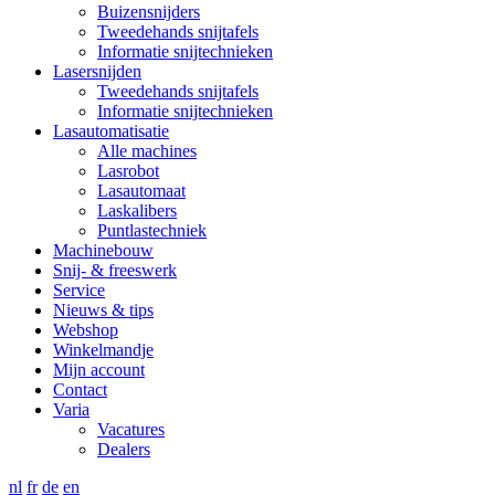
Buizensnijders
Tweedehands snijtafels
Informatie snijtechnieken
Lasersnijden
Tweedehands snijtafels
Informatie snijtechnieken
Lasautomatisatie
Alle machines
Lasrobot
Lasautomaat
Laskalibers
Puntlastechniek
Machinebouw
Snij- & freeswerk
Service
Nieuws & tips
Webshop
Winkelmandje
Mijn account
Contact
Varia
Vacatures
Dealers
nl
fr
de
en