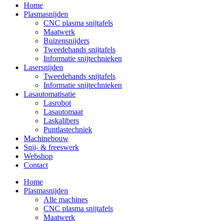
Home
Plasmasnijden
CNC plasma snijtafels
Maatwerk
Buizensnijders
Tweedehands snijtafels
Informatie snijtechnieken
Lasersnijden
Tweedehands snijtafels
Informatie snijtechnieken
Lasautomatisatie
Lasrobot
Lasautomaat
Laskalibers
Puntlastechniek
Machinebouw
Snij- & freeswerk
Webshop
Contact
Home
Plasmasnijden
Alle machines
CNC plasma snijtafels
Maatwerk