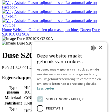
Home
Webshop
Onderdelen plasmasnijmachines
Duzen
Duse
S2010X O2 90A
×
Duse S2010X O2 90A
Deze website maakt
DUTCH
gebruik van cookies.
ENGLISH
Ref:
.11.843.021.410
Astratec maakt gebruik van cookies om de
werking van onze website te garanderen,
FRENCH
Eigenschappen
om uw gebruikerservaring te verbeteren en
GERMAN
om ons te leren hoe u onze site gebruikt.
Type
Hifocus 280i, Hifocus 360i, Hifocus 80i, HiFocus-
Lees verder
plasma
100, HiFocus-130, HiFocus-160i
Materiaal
CrNi, Steel
STRIKT NOODZAKELIJK
Fabrikant
Kjellberg
PRESTATIE
Type
HiFocus