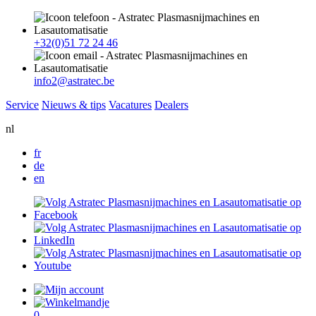
+32(0)51 72 24 46
info2@astratec.be
Service
Nieuws & tips
Vacatures
Dealers
nl
fr
de
en
0