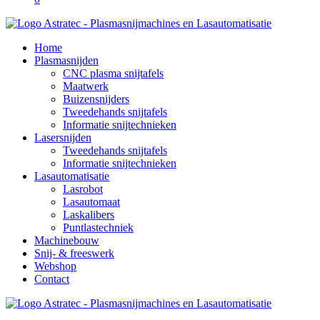
Home
Plasmasnijden
CNC plasma snijtafels
Maatwerk
Buizensnijders
Tweedehands snijtafels
Informatie snijtechnieken
Lasersnijden
Tweedehands snijtafels
Informatie snijtechnieken
Lasautomatisatie
Lasrobot
Lasautomaat
Laskalibers
Puntlastechniek
Machinebouw
Snij- & freeswerk
Webshop
Contact